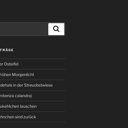
Suchen
ITRÄGE
er Osteifel
frühen Morgenlicht
ehals in der Streuobstwiese
beriza calandra)
aukehlchen lauschen
nchen sind zurück