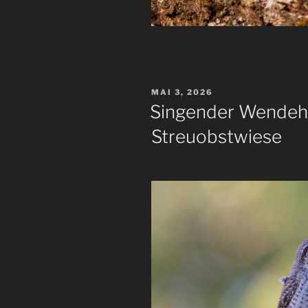
VERÖFFENTLICHT
MAI 3, 2026
AM
Singender Wendeha
Streuobstwiese