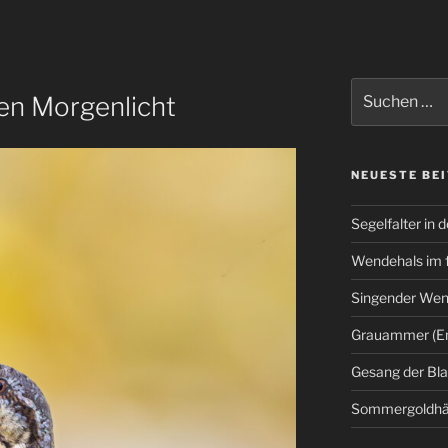
Suchen
en Morgenlicht
nach:
NEUESTE BE
Segelfalter in d
Wendehals im 
Singender Wend
Grauammer (Em
Gesang der Bl
Sommergoldhäh