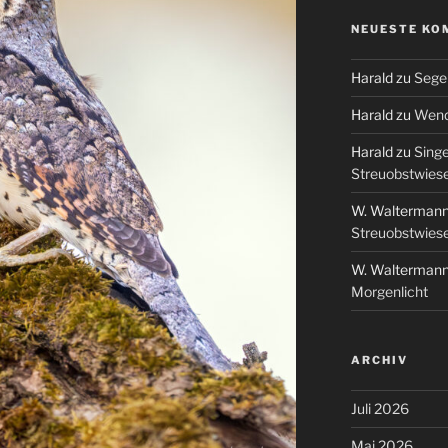
NEUESTE KO
Harald
zu
Segel
Harald
zu
Wend
Harald
zu
Singe
Streuobstwies
W. Walterman
Streuobstwies
W. Walterman
Morgenlicht
ARCHIV
Juli 2026
Mai 2026