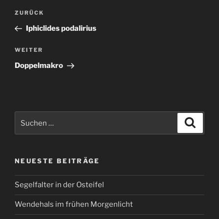
Beitragsnavigation
Vorheriger
ZURÜCK
Beitrag
Iphiclides podalirius
Nächster
WEITER
Beitrag
Doppelmakro
Suchen
Suche
nach:
NEUESTE BEITRÄGE
Segelfalter in der Osteifel
Wendehals im frühen Morgenlicht