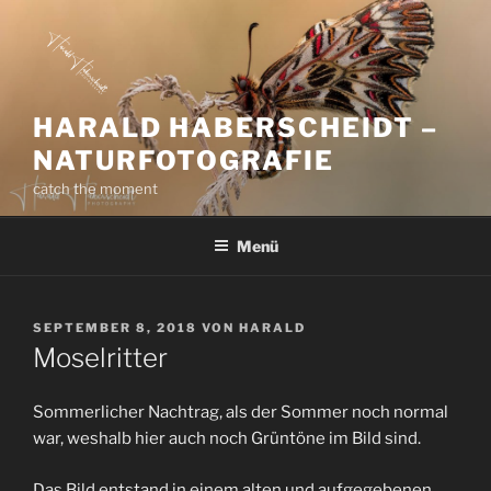
Zum
Inhalt
springen
HARALD HABERSCHEIDT –
NATURFOTOGRAFIE
catch the moment
Menü
VERÖFFENTLICHT
SEPTEMBER 8, 2018
VON
HARALD
AM
Moselritter
Sommerlicher Nachtrag, als der Sommer noch normal
war, weshalb hier auch noch Grüntöne im Bild sind.
Das Bild entstand in einem alten und aufgegebenen