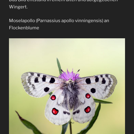
Wingert.
Moselapollo (Parnassius apollo vinningensis) an
Flockenblume