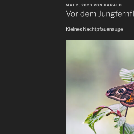
VERÖFFENTLICHT
MAI 2, 2023
VON
HARALD
AM
Vor dem Jungfernf
Kleines Nachtpfauenauge