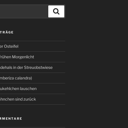
Suchen
ITRÄGE
er Osteifel
frühen Morgenlicht
ehals in der Streuobstwiese
beriza calandra)
aukehlchen lauschen
nchen sind zurück
MMENTARE