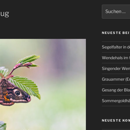
Suchen
lug
nach:
NEUESTE BE
Segelfalter in d
Wendehals im 
Singender Wend
Grauammer (Em
Gesang der Bl
Sommergoldhäh
NEUESTE KO