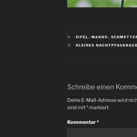
KATEGORIEN
EIFEL
,
MAKRO
,
SCHMETTE
SCHLAGWÖRTER
KLEINES NACHTPFAUENAU
Schreibe einen Komm
Deine E-Mail-Adresse wird nicht
sind mit
*
markiert
Kommentar
*