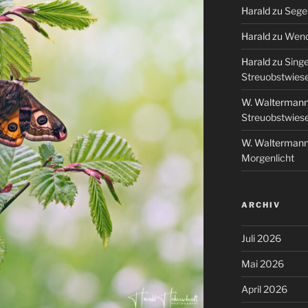
Harald
zu
Segel
Harald
zu
Wend
Harald
zu
Singe
Streuobstwies
W. Walterman
Streuobstwies
W. Walterman
Morgenlicht
ARCHIV
Juli 2026
Mai 2026
April 2026