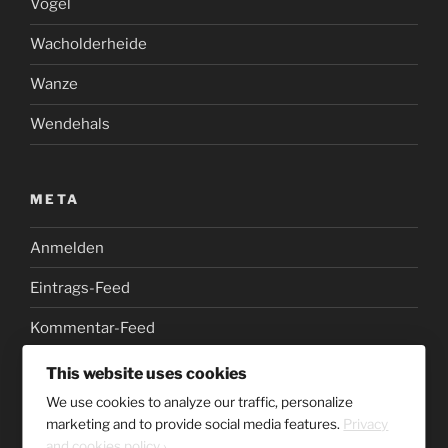
Vogel
Wacholderheide
Wanze
Wendehals
META
Anmelden
Eintrags-Feed
Kommentar-Feed
WordPress.org
This website uses cookies
We use cookies to analyze our traffic, personalize
marketing and to provide social media features.
Privacy
and cookies policy ›
.