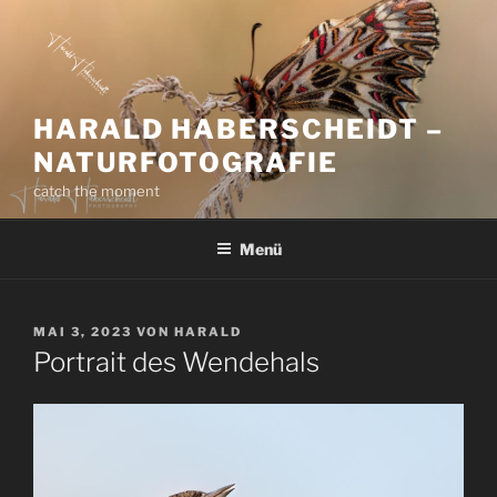
Zum
Inhalt
springen
HARALD HABERSCHEIDT –
NATURFOTOGRAFIE
catch the moment
Menü
VERÖFFENTLICHT
MAI 3, 2023
VON
HARALD
AM
Portrait des Wendehals