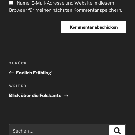
Name, E-Mail-Adresse und Website in diesem
Browser für meinen nächsten Kommentar speichern.
Beitragsnavigation
Vorheriger
ZURÜCK
Beitrag
Endlich Frühling!
Nächster
WEITER
Beitrag
Blick über die Felskante
Suchen
Suche
nach: